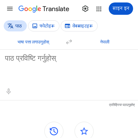
Translate
साइन इन
पाठ
फोटोहरू
वेबसाइटहरू
अनुवादका प्रकारहरू
पाठको अनुवाद
भाषा पत्ता लगाउनुहोस्
नेपाली
स्रोत पाठ
अनुवादका परिणामहरू
प्रतिक्रिया पठाउनुहोस्
किनाराका प्यानलहरू