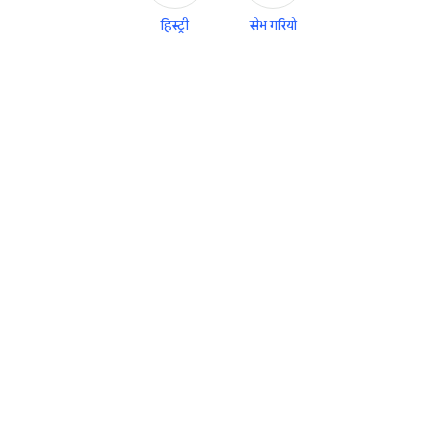
हिस्ट्री
सेभ गरियो