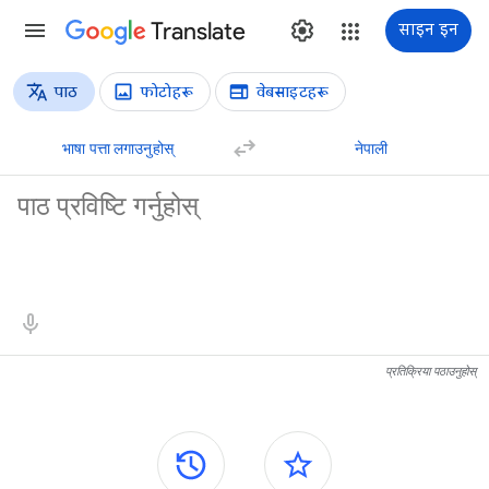
Translate
साइन इन
पाठ
फोटोहरू
वेबसाइटहरू
अनुवादका प्रकारहरू
पाठको अनुवाद
भाषा पत्ता लगाउनुहोस्
नेपाली
स्रोत पाठ
अनुवादका परिणामहरू
प्रतिक्रिया पठाउनुहोस्
किनाराका प्यानलहरू