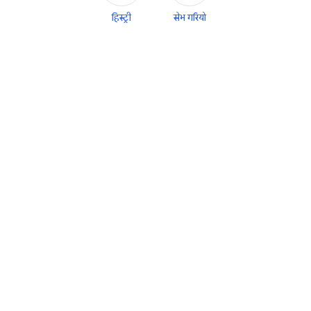
हिस्ट्री
सेभ गरियो